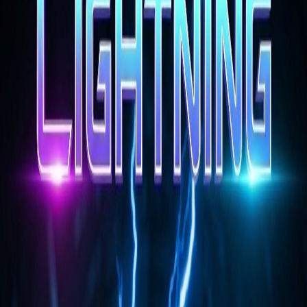
Vinyl Spin
Casino
Kolekcja Gier
Ekskluzywne Bonusy
Klub VIP
Nasza
Historia
Bezpieczna Rozgrywka
Wsparcie 24/7
Zaloguj
Dołącz Teraz
Strona główna
/
Gry
/
Sic Bo
Powrót do gier
Sic Bo
RTP
97.2%
Zmienność
Wysoka
Max wygrana
180x
Zakład
0,50 zł
-
5000,00 zł