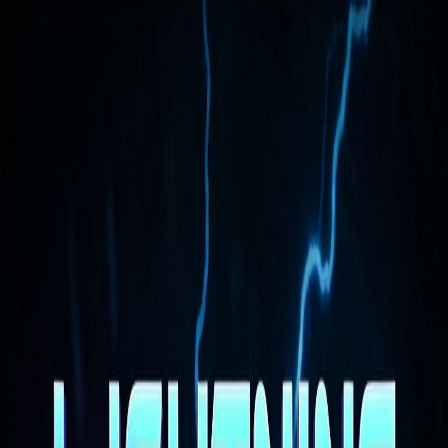
⚠️ Hazard wiąże się z ryzykiem. Graj odpowiedzialnie. Tylko dla
osób 18+