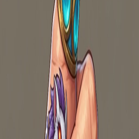
Funkcje specjalne
expanding wilds
re spins
both ways_pay
Podobne gry
HOT
Gates of Olympus
pragmatic-play
HOT
Book of Dead
play-n-go