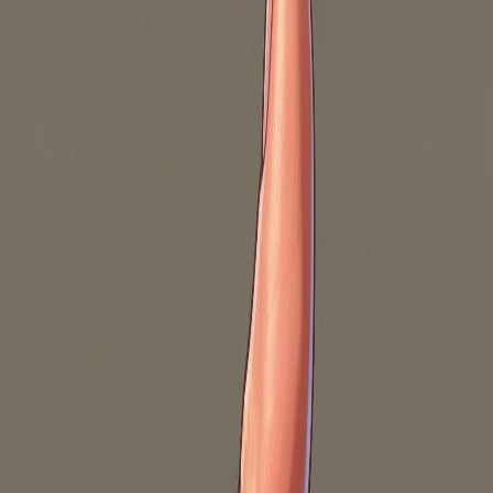
Vinyl Spin
Casino
Kolekcja Gier
Ekskluzywne Bonusy
Klub VIP
Nasza
Historia
Bezpieczna Rozgrywka
Wsparcie 24/7
Zaloguj
Dołącz Teraz
Strona główna
/
Gry
/
Starburst
Powrót do gier
Starburst
RTP
96.1%
Zmienność
Niska
Max wygrana
500x
Zakład
0,10 zł
-
100,00 zł