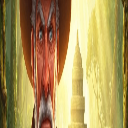
Graj teraz
Darmowe spiny
Mobile
O grze
Zanurz się w mrocznej romansowej sadze pełnej wampirów,
tajemnic i NIESAMOWITYCH wygranych! To nie tylko gra - to
EPICKA OPOWIEŚĆ z 4 charyzmatycznymi postaciami. Wild
Desire może w KAŻDEJ CHWILI zamienić do 5 bębnów w pełne
wild - wyobraź sobie ten widok! Chamber of Spins odblokowuje się
stopniowo: Amber z x5, Troy z nietoperzami, Michael z Rolling
Reels, Sarah z dziką winoroślą. Im więcej grasz, tym więcej
odkrywasz! 243 sposoby na wygraną i maksymalna wypłata
12,150x. Ta wampiryczna saga może zmienić Twoje życie!
Szczegóły techniczne
Data premiery
7.12.2011
Typ gry
video slot
Bębny
5
Linie wypłat
243
Kategoria
slot
Dostawca
Microgaming