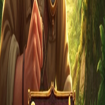
Licencje i Certyfikaty
Vinyl Spin jest w pełni licencjonowane i regulowane przez Malta
Gaming Authority (MGA/B2C/394/2017). Wszystkie gry są
certyfikowane przez eCOGRA.